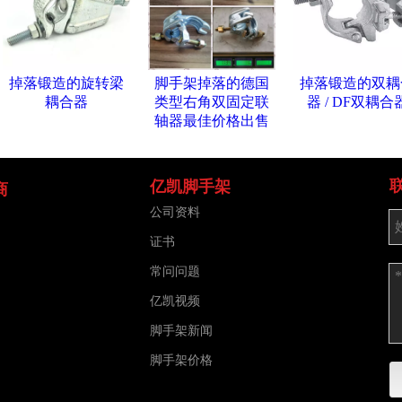
掉落锻造的旋转梁
脚手架掉落的德国
掉落锻造的双耦
耦合器
类型右角双固定联
器 / DF双耦合
轴器最佳价格出售
亿凯脚手架
商
公司资料
证书
常问问题
亿凯视频
脚手架新闻
脚手架价格