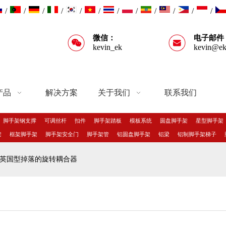
/
/
/
/
/
/
/
/
/
/
/
/
微信：
电子邮件
kevin_ek
kevin@ek
产品
解决方案
关于我们
联系我们
脚手架钢支撑
可调丝杆
扣件
脚手架踏板
模板系统
圆盘脚手架
星型脚手架
架
框架脚手架
脚手架安全门
脚手架管
铝圆盘脚手架
铝梁
铝制脚手架梯子
英国型掉落的旋转耦合器