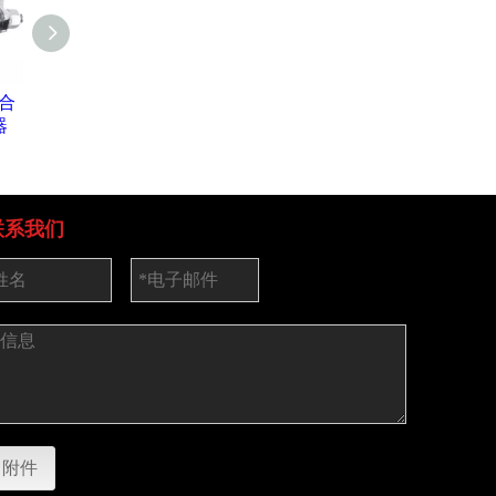
合
袖子耦合器
脚手架连接器焊接 L
掉落锻的
器
板
联系我们
附件