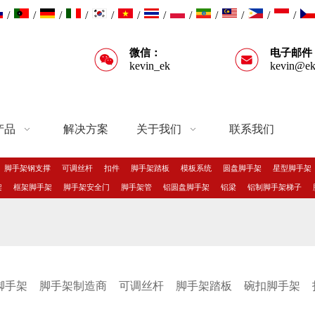
/
/
/
/
/
/
/
/
/
/
/
/
微信：
电子邮件
kevin_ek
kevin@ek
产品
解决方案
关于我们
联系我们
脚手架钢支撑
可调丝杆
扣件
脚手架踏板
模板系统
圆盘脚手架
星型脚手架
架
框架脚手架
脚手架安全门
脚手架管
铝圆盘脚手架
铝梁
铝制脚手架梯子
脚手架
脚手架制造商
可调丝杆
脚手架踏板
碗扣脚手架