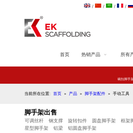
/
/
/
/
首页
热销产品
所有
碗扣脚手
当前所在位置:
首页
»
产品
»
脚手架配件
»
手动工具
脚手架出售
可调丝杆
钢支撑
旋转扣件
圆盘脚手架
框架
星型脚手架
铝梁
铝圆盘脚手架