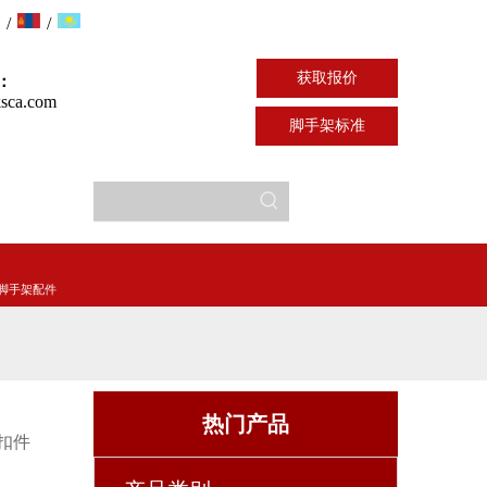
/
/
获取报价
：
sca.com
脚手架标准
脚手架配件
热门产品
扣件