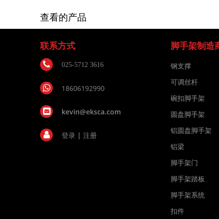
查看的产品
联系方式
脚手架制造
025-5712 3616
钢支撑
可调丝杆
18606192990
碗扣脚手架
kevin@eksca.com
圆盘脚手架
铝圆盘脚手架
登录
|
注册
铝梁
脚手架门
脚手架踏板
脚手架系统
扣件