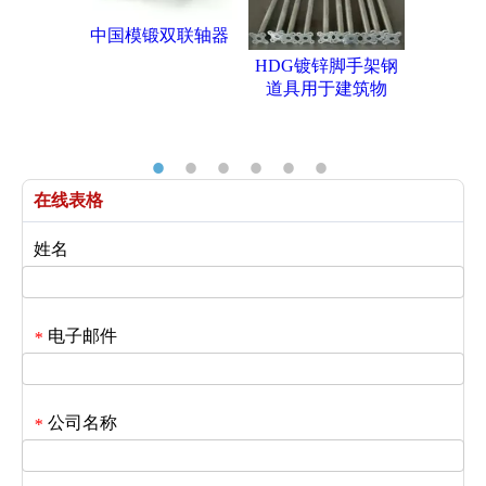
中国模锻双联轴器
HDG弹簧
HDG镀锌脚手架钢
架脚手架
道具用于建筑物
热浸镀锌
手
在线表格
姓名
电子邮件
*
公司名称
*