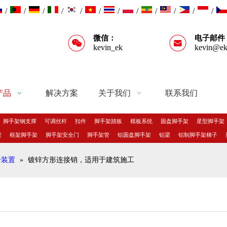
/
/
/
/
/
/
/
/
/
/
/
/
微信：
电子邮件
kevin_ek
kevin@ek
产品
解决方案
关于我们
联系我们
脚手架钢支撑
可调丝杆
扣件
脚手架踏板
模板系统
圆盘脚手架
星型脚手架
架
框架脚手架
脚手架安全门
脚手架管
铝圆盘脚手架
铝梁
铝制脚手架梯子
全装置
»
镀锌方形连接销，适用于建筑施工