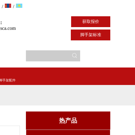
/
/
获取报价
：
sca.com
脚手架标准
脚手架配件
热产品