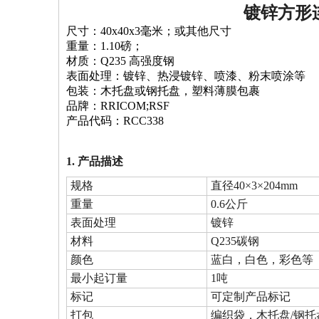
镀锌方形
尺寸：40x40x3毫米；或其他尺寸
重量：1.10磅；
材质：Q235 高强度钢
表面处理：镀锌、热浸镀锌、喷漆、粉末喷涂等
包装：木托盘或钢托盘，塑料薄膜包裹
品牌：RRICOM;RSF
产品代码：RCC338
1. 产品描述
规格
直径40×3×204mm
重量
0.6公斤
表面处理
镀锌
材料
Q235碳钢
颜色
蓝白，白色，彩色等
最小起订量
1吨
标记
可定制产品标记
打包
编织袋，木托盘/钢托