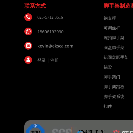
联系方式
脚手架制造
025-5712 3616
钢支撑
可调丝杆
18606192990
碗扣脚手架
kevin@eksca.com
圆盘脚手架
铝圆盘脚手架
登录
|
注册
铝梁
脚手架门
脚手架踏板
脚手架系统
扣件