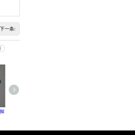
下一条:
销
脚
脚手架配件橡胶脚
中国橡胶脚手架配
脚手架配
轮
件脚轮
胶脚