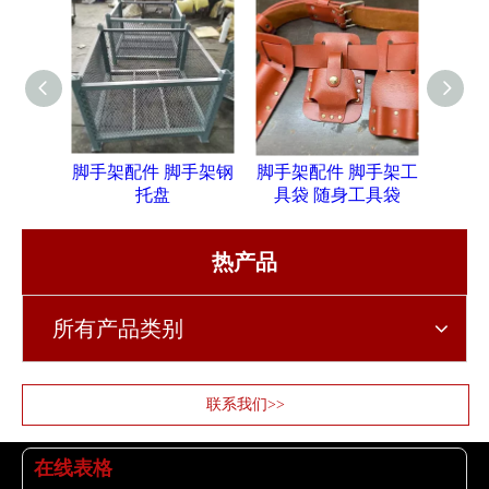
脚手架配件 脚手架钢
脚手架配件 脚手架工
脚手
托盘
具袋 随身工具袋
热产品
所有产品类别
联系我们>>
在线表格