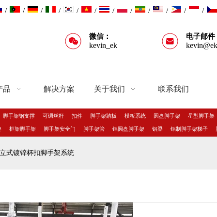
/
/
/
/
/
/
/
/
/
/
/
/
微信：
电子邮件
kevin_ek
kevin@ek
产品
解决方案
关于我们
联系我们
脚手架钢支撑
可调丝杆
扣件
脚手架踏板
模板系统
圆盘脚手架
星型脚手架
架
框架脚手架
脚手架安全门
脚手架管
铝圆盘脚手架
铝梁
铝制脚手架梯子
立式镀锌杯扣脚手架系统