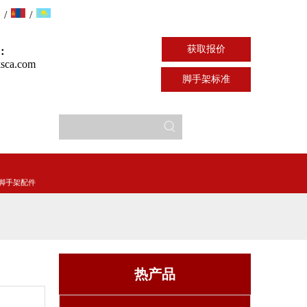
/
/
获取报价
：
sca.com
脚手架标准
脚手架配件
热产品