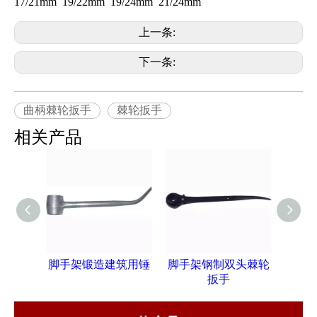
17/21mm 19/22mm 19/24mm 21/24mm
上一条:
下一条:
曲柄棘轮扳手
棘轮扳手
相关产品
脚手架锻造建筑用锤
脚手架钢制双头棘轮
脚
扳手