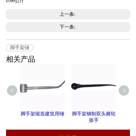
0.66公斤
上一条:
下一条:
脚手架锤
相关产品
脚手架锻造建筑用锤
脚手架钢制双头棘轮
脚
扳手