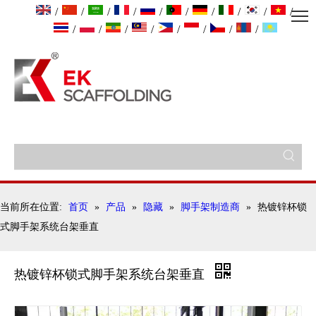
/
/
/
/
/
/
/
/
/
/
/
/
/
/
/
/
/
/
当前所在位置:
首页
»
产品
»
隐藏
»
脚手架制造商
»
热镀锌杯锁
式脚手架系统台架垂直
热镀锌杯锁式脚手架系统台架垂直