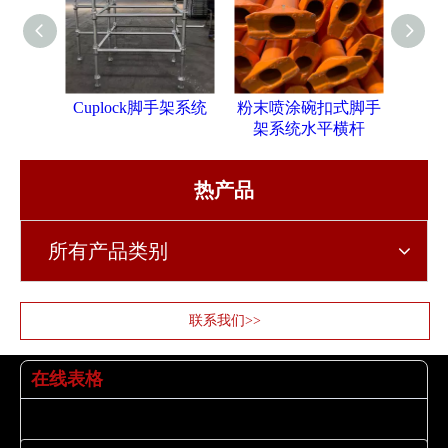
Cuplock脚手架系统
粉末喷涂碗扣式脚手
粉末
架系统水平横杆
架
热产品
所有产品类别
联系我们>>
在线表格
姓名