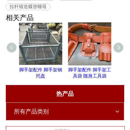
拉杆锻造蝶形螺母
相关产品
脚手架配件 脚手架钢
脚手架配件 脚手架工
脚手
托盘
具袋 随身工具袋
热产品
所有产品类别