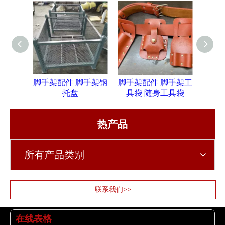
脚手架配件 脚手架钢
脚手架配件 脚手架工
脚手
托盘
具袋 随身工具袋
热产品
所有产品类别
联系我们>>
在线表格