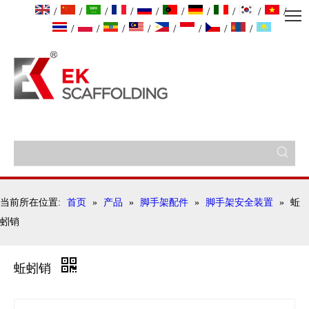
/
/
/
/
/
/
/
/
/
/
/
/
/
/
/
/
/
/
当前所在位置:
首页
»
产品
»
脚手架配件
»
脚手架安全装置
»
蚯
蚓销
蚯蚓销