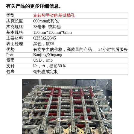
有关产品的更多详细信息。
类型
旋转脚手架的基础插孔
杰克长度
600mm或其他
杰克规格
38毫米 或其他
基本规格
150mm*150mm*6mm
主要材料
Q235或Q345
表面处理
黑色，镀锌
优势
有竞争力的价格，高质量的产品， 24小时售后服务
Port
Nanjing/Xingang
货币
USD，rmb
支付
l/c，t/t，提前30％
包裹
钢托盘或定制