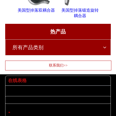
美国型掉落双耦合器
美国型掉落锻造旋转
英国
耦合器
热产品
所有产品类别
联系我们>>
在线表格
姓名
电子邮件
*