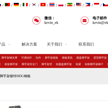
/
/
/
/
/
/
/
/
/
/
/
/
微信：
电子邮件
kevin_ek
kevin@ek
产品
解决方案
关于我们
联系我们
脚手架钢支撑
可调丝杆
扣件
脚手架踏板
模板系统
圆盘脚手架
星型脚手架
架
框架脚手架
脚手架安全门
脚手架管
铝圆盘脚手架
铝梁
铝制脚手架梯子
脚手架镀锌HDG钢板