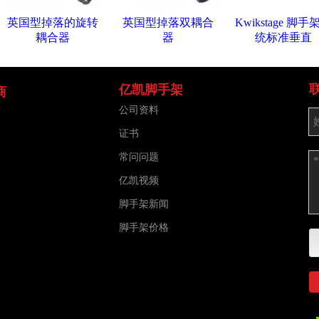
英国型掉落的旋转
英国型掉落双耦合
Kwikstage 脚手
耦合器
器
统标准垂直
亿凯脚手架
商
公司资料
证书
常问问题
亿凯视频
脚手架新闻
脚手架价格