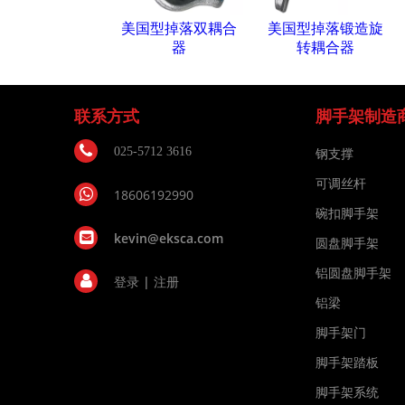
美国型掉落双耦合
美国型掉落锻造旋
器
转耦合器
联系方式
脚手架制造
025-5712 3616
钢支撑
可调丝杆
18606192990
碗扣脚手架
kevin@eksca.com
圆盘脚手架
铝圆盘脚手架
登录
|
注册
铝梁
脚手架门
脚手架踏板
脚手架系统