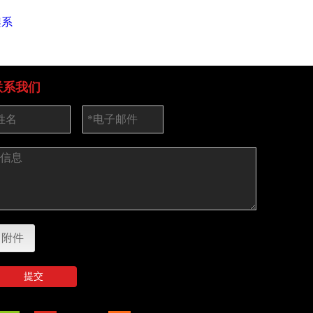
架系
镀锌的Cuplock脚手
热镀锌杯锁式脚手
杯锁脚手
架分类帐
架系统台架垂直
杯
联系我们
附件
提交