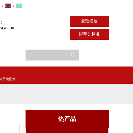
/
/
获取报价
：
sca.com
脚手架标准
脚手架配件
热产品