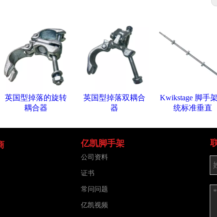
英国型掉落的旋转
英国型掉落双耦合
Kwikstage 脚手
耦合器
器
统标准垂直
亿凯脚手架
商
公司资料
证书
常问问题
亿凯视频