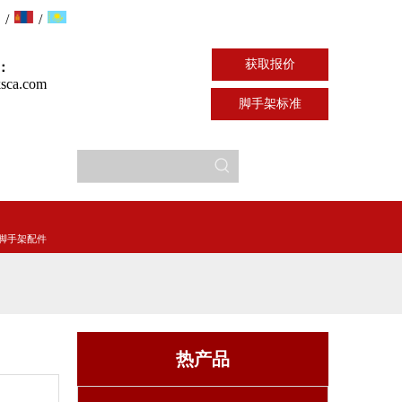
/
/
获取报价
：
sca.com
脚手架标准
脚手架配件
热产品