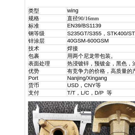
wing
类型
规格
直径90/16mm
EN39/BS1139
标准
钢等级
S235GT/S355，STK400/S
40GSM-600GSM
锌涂层
技术
焊接
包裹
用两个尼龙带包装。
表面处理
热浸镀锌，预镀金，黑色，
优势
有竞争力的价格，高质量的产
Port
Nanjing/Xingang
货币
USD，CNY等
支付
T/T，L/C，D/P 等