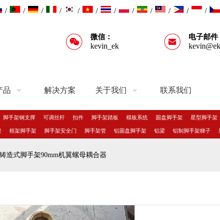
/
/
/
/
/
/
/
/
/
/
/
/
微信：
电子邮件
kevin_ek
kevin@ek
产品
解决方案
关于我们
联系我们
脚手架钢支撑
可调丝杆
扣件
脚手架踏板
模板系统
圆盘脚手架
星型脚手架
架
框架脚手架
脚手架安全门
脚手架管
铝圆盘脚手架
铝梁
铝制脚手架梯子
铸造式脚手架90mm机翼螺母耦合器