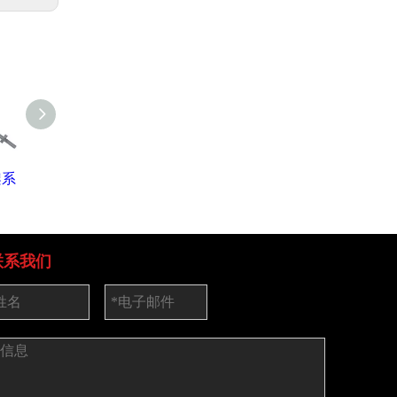
架系
镀锌的Cuplock脚手
热镀锌杯锁式脚手
杯锁脚手
架分类帐
架系统台架垂直
杯
联系我们