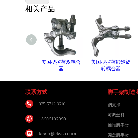
相关产品
美国型掉落双耦合
美国型掉落锻造旋
器
转耦合器
联系方式
脚手架制造
025-5712 3616
钢支撑
可调丝杆
18606192990
碗扣脚手架
kevin@eksca.com
圆盘脚手架