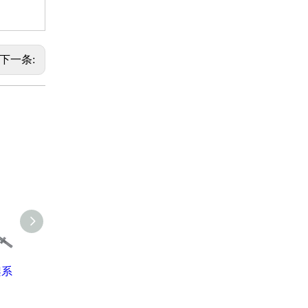
下一条:
架系
镀锌的Cuplock脚手
热镀锌杯锁式脚手
杯锁脚手
架分类帐
架系统台架垂直
杯