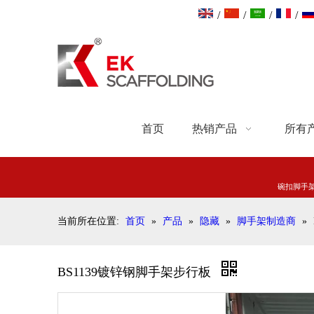
/
/
/
/
首页
热销产品
所有
碗扣脚手
当前所在位置:
首页
»
产品
»
隐藏
»
脚手架制造商
»
BS1139镀锌钢脚手架步行板