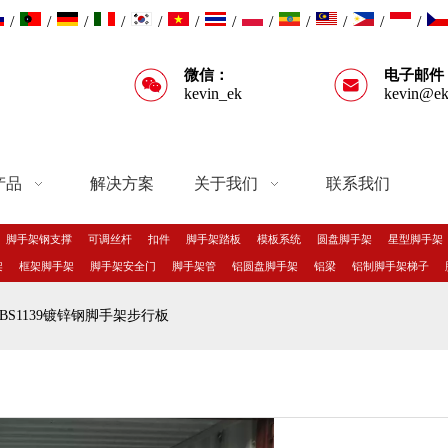
/
/
/
/
/
/
/
/
/
/
/
/
微信：
电子邮件
kevin_ek
kevin@ek
产品
解决方案
关于我们
联系我们
脚手架钢支撑
可调丝杆
扣件
脚手架踏板
模板系统
圆盘脚手架
星型脚手架
架
框架脚手架
脚手架安全门
脚手架管
铝圆盘脚手架
铝梁
铝制脚手架梯子
BS1139镀锌钢脚手架步行板