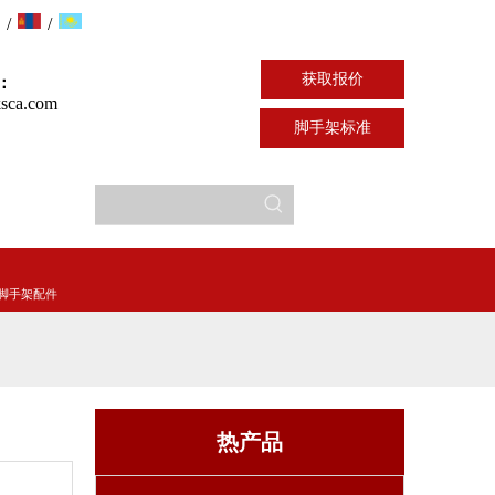
/
/
获取报价
：
sca.com
脚手架标准
脚手架配件
热产品