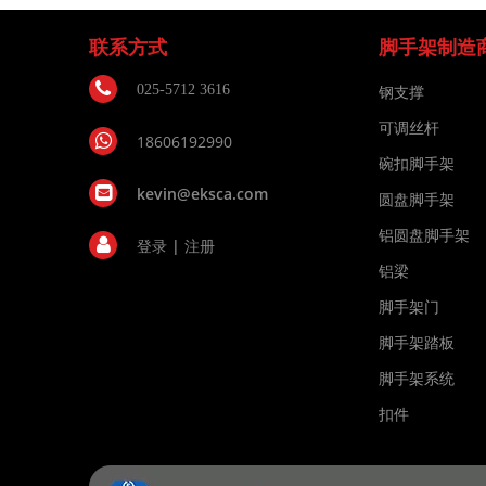
联系方式
脚手架制造
025-5712 3616
钢支撑
可调丝杆
18606192990
碗扣脚手架
kevin@eksca.com
圆盘脚手架
铝圆盘脚手架
登录
|
注册
铝梁
脚手架门
脚手架踏板
脚手架系统
扣件