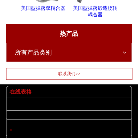
美国型掉落双耦合器
美国型掉落锻造旋转
英国
耦合器
热产品
所有产品类别
联系我们>>
在线表格
姓名
电子邮件
*