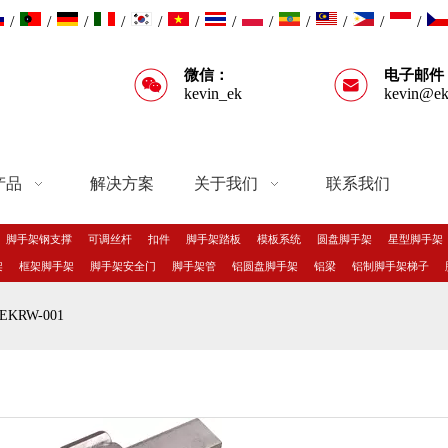
/
/
/
/
/
/
/
/
/
/
/
/
微信：
电子邮件
kevin_ek
kevin@ek
产品
解决方案
关于我们
联系我们
脚手架钢支撑
可调丝杆
扣件
脚手架踏板
模板系统
圆盘脚手架
星型脚手架
架
框架脚手架
脚手架安全门
脚手架管
铝圆盘脚手架
铝梁
铝制脚手架梯子
EKRW-001