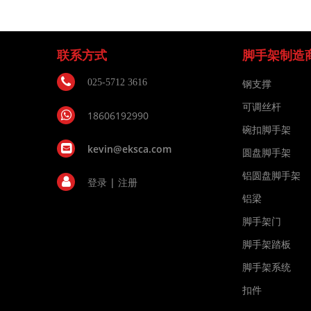
联系方式
脚手架制造
025-5712 3616
钢支撑
可调丝杆
18606192990
碗扣脚手架
kevin@eksca.com
圆盘脚手架
铝圆盘脚手架
登录
|
注册
铝梁
脚手架门
脚手架踏板
脚手架系统
扣件