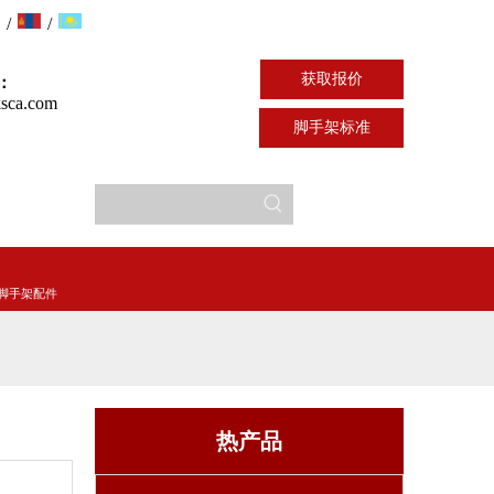
/
/
获取报价
：
sca.com
脚手架标准
脚手架配件
热产品