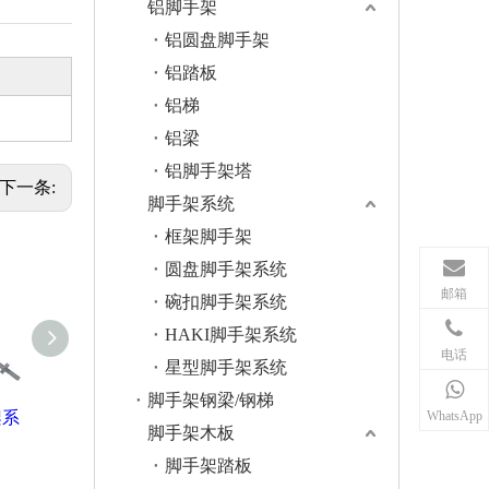
铝脚手架
铝圆盘脚手架
铝踏板
铝梯
铝梁
铝脚手架塔
下一条:
脚手架系统
框架脚手架
圆盘脚手架系统
邮箱
碗扣脚手架系统
HAKI脚手架系统
电话
星型脚手架系统
脚手架钢梁/钢梯
WhatsApp
架系
镀锌的Cuplock脚手
热镀锌杯锁式脚手
杯锁脚手
脚手架木板
架分类帐
架系统台架垂直
杯
脚手架踏板