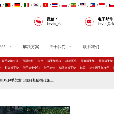
/
/
/
/
/
/
/
/
/
/
/
/
微信：
电子邮件
kevin_ek
kevin@ek
产品
解决方案
关于我们
联系我们
脚手架钢支撑
可调丝杆
扣件
脚手架踏板
模板系统
圆盘脚手架
星型脚手架
架
框架脚手架
脚手架安全门
脚手架管
铝圆盘脚手架
铝梁
铝制脚手架梯子
HDG脚手架空心螺钉基础插孔施工