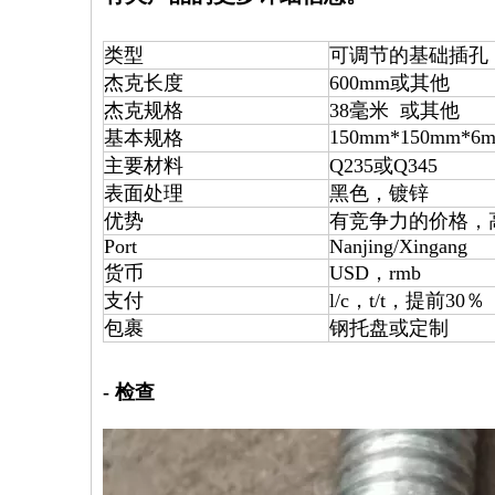
类型
可调节的基础插孔
杰克长度
600mm或其他
杰克规格
38毫米 或其他
150mm*150mm*6
基本规格
主要材料
Q235或Q345
表面处理
黑色，镀锌
优势
有竞争力的价格，
Port
Nanjing/Xingang
货币
USD，rmb
支付
l/c，t/t，提前30％
包裹
钢托盘或定制
- 检查