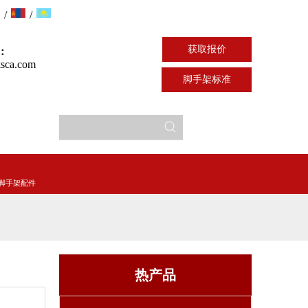
/
/
获取报价
：
sca.com
脚手架标准
脚手架配件
热产品